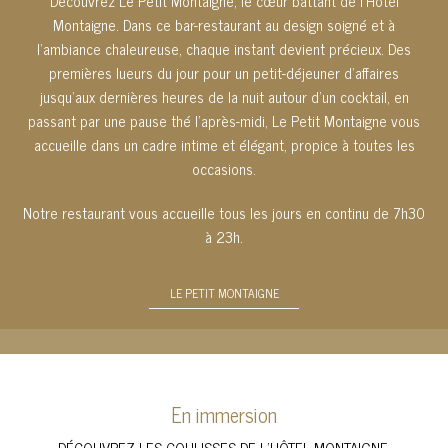
Découvrez Le Petit Montaigne, le cœur battant de l’Hôtel
Montaigne. Dans ce bar-restaurant au design soigné et à
l’ambiance chaleureuse, chaque instant devient précieux. Des
premières lueurs du jour pour un petit-déjeuner d’affaires
jusqu’aux dernières heures de la nuit autour d’un cocktail, en
passant par une pause thé l’après-midi, Le Petit Montaigne vous
accueille dans un cadre intime et élégant, propice à toutes les
occasions.
Notre restaurant vous accueille tous les jours en continu de 7h30
à 23h.
LE PETIT MONTAIGNE
En immersion
DÉCOUVREZ LES COULISSES DE L’HÔTEL MONTAIGNE.