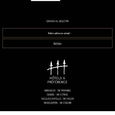
ENVIAR AL BOLETÍN
Votre adresse email
*
Valider
This field should be left blank
AMADEUS : IW PARHMG
SABRE : IW 177841
GALILEO/APOLLO : IW H5128
WORLDSPAN : IW CDGHM