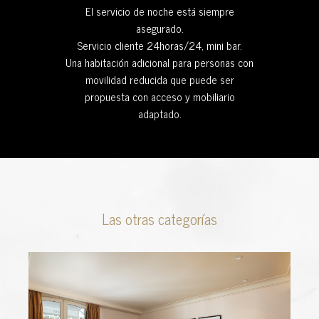
El servicio de noche está siempre
asegurado.
Servicio cliente 24horas/24, mini bar.
Una habitación adicional para personas con
movilidad reducida que puede ser
propuesta con acceso y mobiliario
adaptado.
Las otras categorías